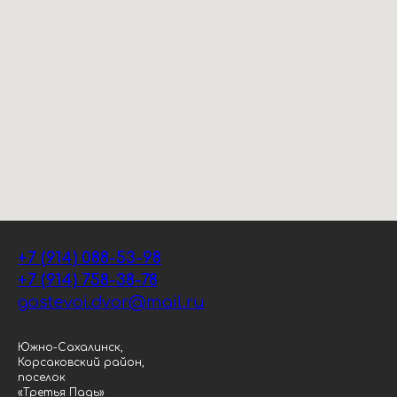
+7 (914) 088-53-98
+7 (914) 758-38-78
gostevoi.dvor@mail.ru
Южно-Сахалинск,
Корсаковский район,
поселок
«Третья Падь»