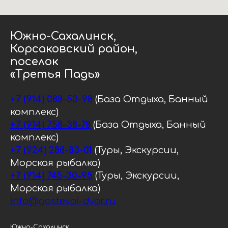
Южно-Сахалинск,
Корсаковский район,
поселок
«Третья Падь»
+7 (914) 088-53-98
(База Отдыха, Банный
комплекс)
+7 (914) 758-38-78
(База Отдыха, Банный
комплекс)
+7 (924) 288-83-01
(Туры, Экскурсии,
Морская рыбалка)
+7 (914) 745-30-95
(Туры, Экскурсии,
Морская рыбалка)
info@gostevoi-dvor.ru
Южно-Сахалинск,