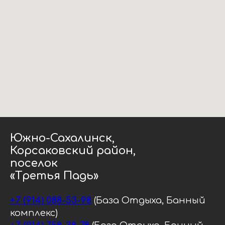
Южно-Сахалинск,
Корсаковский район,
поселок
«Третья Падь»
+7 (914) 088-53-98
(База Отдыха, Банный
комплекс)