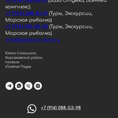
+7 (914) 758-38-78
(База Отдыха, Банный
комплекс)
+7 (924) 288-83-01
(Туры, Экскурсии,
Морская рыбалка)
+7 (914) 745-30-95
(Туры, Экскурсии,
Морская рыбалка)
info@gostevoi-dvor.ru
Южно-Сахалинск,
Корсаковский район,
поселок
«Третья Падь»
+7 (914) 088-53-98