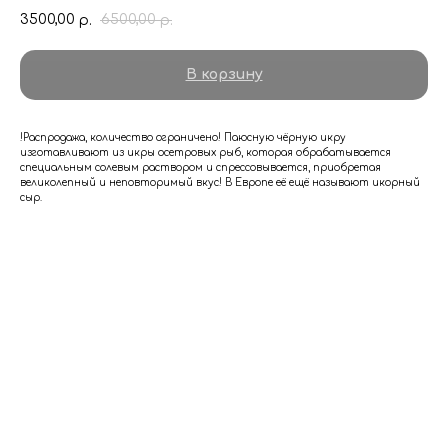
3500,00
6500,00
р.
р.
В корзину
!Распродажа, количество ограничено! Паюсную чёрную икру
изготавливают из икры осетровых рыб, которая обрабатывается
специальным солевым раствором и спрессовывается, приобретая
великолепный и неповторимый вкус! В Европе её ещё называют икорный
сыр.